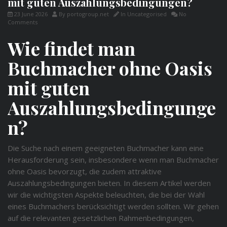
mit guten Auszahlungsbedingungen?
23 June 2026
By
portogroup.net
In
Uncategorised
No
Comments
Wie findet man
Buchmacher ohne Oasis
mit guten
Auszahlungsbedingunge
n?
Die Suche nach einem geeigneten Buchmacher kann eine
Herausforderung sein, insbesondere wenn man Buchmacher
ohne Oasis bevorzugt, die zudem attraktive
Auszahlungsbedingungen bieten. In diesem Artikel werden
wir die wichtigsten Aspekte beleuchten, die bei der Wahl
eines Buchmachers berücksichtigt werden sollten. Wir gehen
auf die relevanten gesetzlichen Rahmenbedingungen,