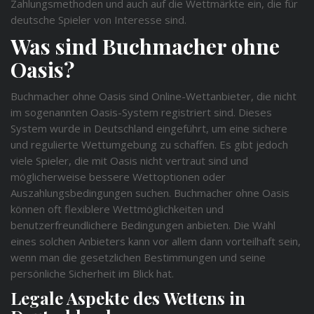
Zahlungsmethoden und auch auf die Wettmärkte ein, die für
deutsche Spieler von Interesse sind.
Was sind Buchmacher ohne
Oasis?
Buchmacher ohne Oasis sind Online-Wettanbieter, die nicht
im sogenannten Oasis-System registriert sind. Dieses
System wurde in Deutschland eingeführt, um eine sichere
und regulierte Wettumgebung zu schaffen. Es gibt jedoch
viele Spieler, die mit Oasis nicht vertraut sind und
möglicherweise bessere Wettoptionen oder
Auszahlungsbedingungen suchen. Buchmacher ohne Oasis
können oft flexiblere Wettmöglichkeiten und
benutzerfreundlichere Bedingungen anbieten. Die Wahl
eines solchen Anbieters kann vor allem dann vorteilhaft sein,
wenn man die gesetzlichen Bestimmungen und seine
persönliche Sicherheit im Blick hat.
Legale Aspekte des Wettens in