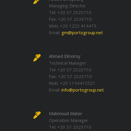
Managing Director
Tel: +20 57 2323710
Fax: +20 57 2323710
Mob: +20 1222 414473
Email:
gm@portogroup.net
Ahmed Elmorsy
Technical Manager
Tel: +20 57 2323710
Fax: +20 57 2323710
Mob: +20 1154415521
Email:
info@portogroup.net
Mahmoud Mater
Operation Manager
Tel: +20 57 2323710