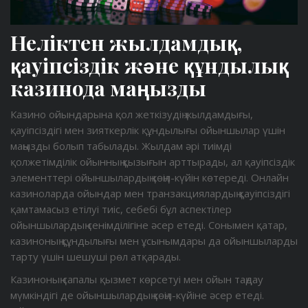
Неліктен жылдамдық,
қауіпсіздік және құндылық
казинода маңызды
Казино ойындарына қол жеткізудің жылдамдығы,
қауіпсіздігі мен зияткерлік құндылығы ойыншылар үшін
маңызды болып табылады. Жылдам әрі тиімді
қолжетімділік ойынның қызығын арттырады, ал қауіпсіздік
элементтері ойыншылардың көңіл-күйін көтереді. Онлайн
казиноларда ойындар мен транзакциялардың қауіпсіздігі
қамтамасыз етілуі тиіс, себебі бұл аспектілер
ойыншылардың сенімділігіне әсер етеді. Сонымен қатар,
казиноның құндылығы мен ұсынымдары да ойыншыларды
тарту үшін шешуші рөл атқарады.
Казиноның сапалы қызмет көрсетуі мен ойын таңдау
мүмкіндігі де ойыншылардың көңіл-күйіне әсер етеді.