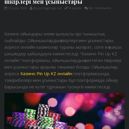
пікірлері мен ұсыныстары
25 June 2026
By
portogroup.net
In
public
No Comments
Казино ойындары әлемі қызықты әрі тыныштық
сыйлайды. Ойыншылардың пікірлері мен ұсыныстары,
әсіресе онлайн казинолар туралы ақпарат, сізге ең жақсы
шешімдер қабылдауға көмектеседі. “Казино Pin Up KZ
онлайн” платформасы, ойыншылардың көптеген пікірлері
мен ұсыныстары арқылы танымал болды. Ойыншылар,
әсіресе
Казино Pin Up KZ онлайн
платформасында,
тәжірибелері мен ұсыныстары бұл платформада ойнау
барысында не күтіп тұрғанын түсінуге көмектеседі.