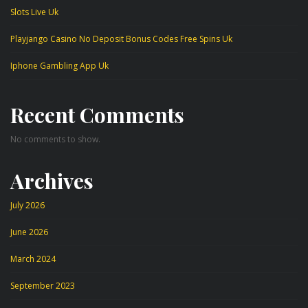
Slots Live Uk
Playjango Casino No Deposit Bonus Codes Free Spins Uk
Iphone Gambling App Uk
Recent Comments
No comments to show.
Archives
July 2026
June 2026
March 2024
September 2023