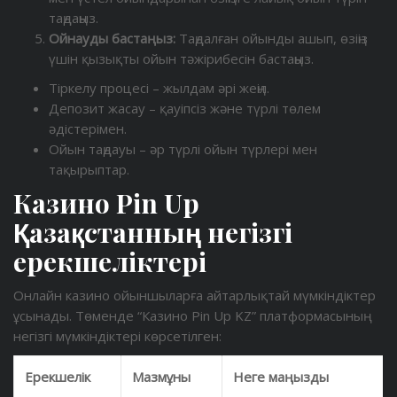
таңдаңыз.
Ойнауды бастаңыз:
Таңдалған ойынды ашып, өзіңіз
үшін қызықты ойын тәжірибесін бастаңыз.
Тіркелу процесі – жылдам әрі жеңіл.
Депозит жасау – қауіпсіз және түрлі төлем
әдістерімен.
Ойын таңдауы – әр түрлі ойын түрлері мен
тақырыптар.
Казино Pin Up
Қазақстанның негізгі
ерекшеліктері
Онлайн казино ойыншыларға айтарлықтай мүмкіндіктер
ұсынады. Төменде “Казино Pin Up KZ” платформасының
негізгі мүмкіндіктері көрсетілген:
Ерекшелік
Мазмұны
Неге маңызды