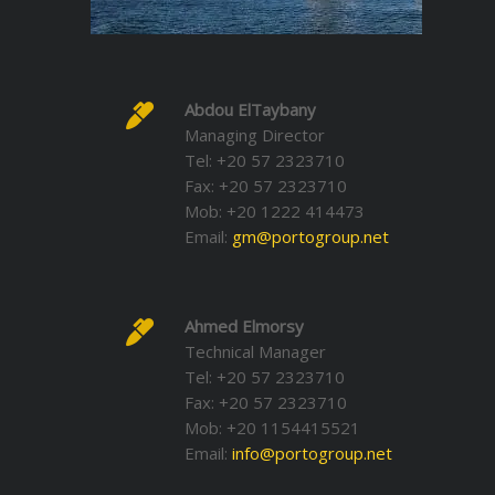
Abdou ElTaybany
Managing Director
Tel: +20 57 2323710
Fax: +20 57 2323710
Mob: +20 1222 414473
Email:
gm@portogroup.net
Ahmed Elmorsy
Technical Manager
Tel: +20 57 2323710
Fax: +20 57 2323710
Mob: +20 1154415521
Email:
info@portogroup.net