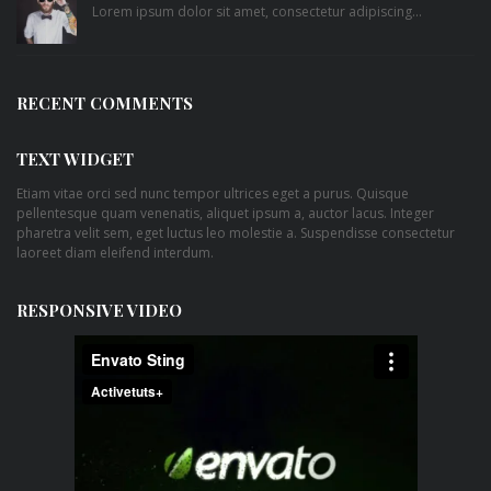
Lorem ipsum dolor sit amet, consectetur adipiscing...
RECENT COMMENTS
TEXT WIDGET
Etiam vitae orci sed nunc tempor ultrices eget a purus. Quisque
pellentesque quam venenatis, aliquet ipsum a, auctor lacus. Integer
pharetra velit sem, eget luctus leo molestie a. Suspendisse consectetur
laoreet diam eleifend interdum.
RESPONSIVE VIDEO