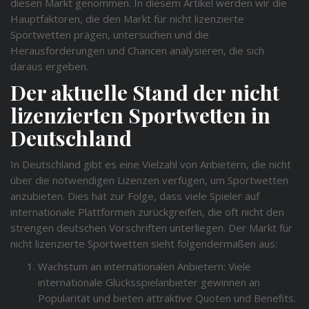
diesen Markt genommen. In diesem Artikel werden wir die
Hauptfaktoren, die den Markt für nicht lizenzierte
Sportwetten prägen, untersuchen und die
Herausforderungen und Chancen analysieren, die sich
daraus ergeben.
Der aktuelle Stand der nicht
lizenzierten Sportwetten in
Deutschland
In Deutschland gibt es eine Vielzahl von Anbietern, die nicht
über die notwendigen Lizenzen verfügen, um Sportwetten
anzubieten. Dies hat zur Folge, dass viele Spieler auf
internationale Plattformen zurückgreifen, die oft nicht den
strengen deutschen Vorschriften unterliegen. Der Markt für
nicht lizenzierte Sportwetten sieht folgendermaßen aus:
Wachstum an internationalen Anbietern: Viele
internationale Glücksspielanbieter gewinnen an
Popularität und bieten attraktive Quoten und Beneﬁts.