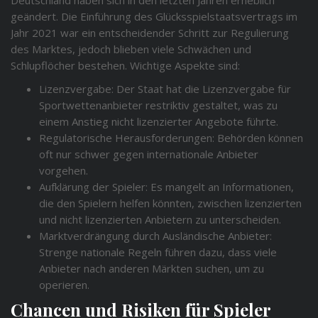
Deutschland haben sich in den letzten Jahren erheblich
geändert. Die Einführung des Glücksspielstaatsvertrags im
Jahr 2021 war ein entscheidender Schritt zur Regulierung
des Marktes, jedoch blieben viele Schwächen und
Schlupflöcher bestehen. Wichtige Aspekte sind:
Lizenzvergabe: Der Staat hat die Lizenzvergabe für
Sportwettenanbieter restriktiv gestaltet, was zu
einem Anstieg nicht lizenzierter Angebote führte.
Regulatorische Herausforderungen: Behörden können
oft nur schwer gegen internationale Anbieter
vorgehen.
Aufklärung der Spieler: Es mangelt an Informationen,
die den Spielern helfen könnten, zwischen lizenzierten
und nicht lizenzierten Anbietern zu unterscheiden.
Marktverdrängung durch Ausländische Anbieter:
Strenge nationale Regeln führen dazu, dass viele
Anbieter nach anderen Märkten suchen, um zu
operieren.
Chancen und Risiken für Spieler