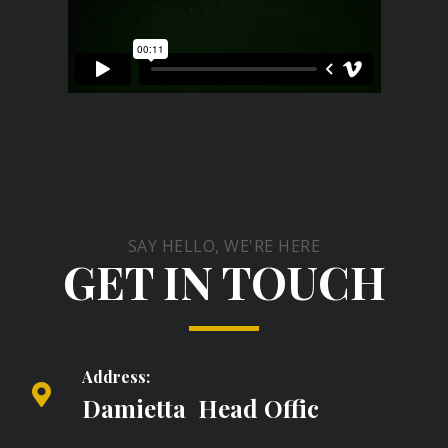
SAY HELLO, WE'RE HERE
GET IN TOUCH
Address:
Damietta Head Offic