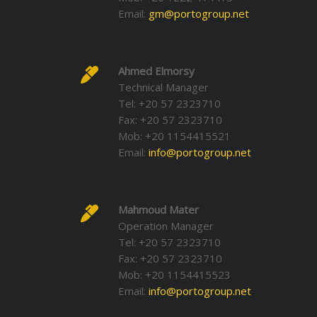
Email:
gm@portogroup.net
Ahmed Elmorsy
Technical Manager
Tel: +20 57 2323710
Fax: +20 57 2323710
Mob: +20 1154415521
Email:
info@portogroup.net
Mahmoud Mater
Operation Manager
Tel: +20 57 2323710
Fax: +20 57 2323710
Mob: +20 1154415523
Email:
info@portogroup.net