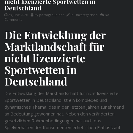
nicht lizenzierte Sportwetten in
Deutschland
23 June 2026
By
portogroup.net
In
Uncategorised
No
Comments
Die Entwicklung der
Marktlandschaft für
nicht lizenzierte
Sportwetten in
Deutschland
Die Entwicklung der Marktlandschaft für nicht lizenzierte
Sportwetten in Deutschland ist ein komplexes und
dynamisches Thema, das in den letzten Jahren zunehmend
an Bedeutung gewonnen hat. Neben den veränderten
gesetzlichen Rahmenbedingungen hat auch das
Spielverhalten der Konsumenten erheblichen Einfluss auf