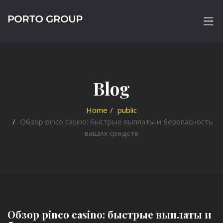
Blog
Home
public
Обзор pinco casino: быстрые выплаты и безопасность
ваших средств
Обзор pinco casino: быстрые выплаты и