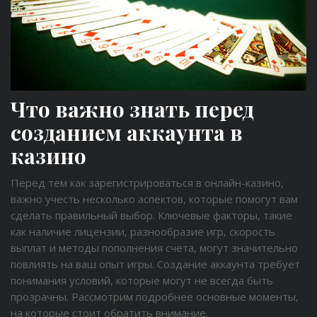
Что важно знать перед
созданием аккаунта в
казино
Перед тем как зарегистрироваться в онлайн-казино,
важно учесть несколько аспектов, которые помогут вам
сделать правильный выбор. Ключевые факторы, такие
как наличие лицензии, разнообразие игр, скорость
выплат и методы пополнения счета, могут значительно
повлиять на ваш опыт игры. Создание аккаунта требует
понимания условий, которые могут не всегда быть
прозрачны. Рассмотрим подробнее основные моменты,
на которые стоит обратить внимание.