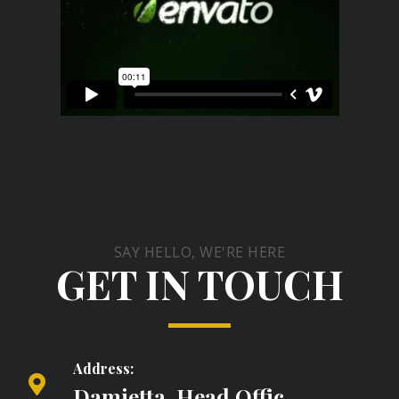
SAY HELLO, WE'RE HERE
GET IN TOUCH
Address:
Damietta Head Offic