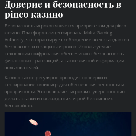
Доверие и безопасность в
pinco казино
Безопасность игроков является приоритетом для pinco
казино. Платформа лицензирована Malta Gaming
Authority, что гарантирует соблюдение всех стандартов
безопасности и защиты игроков. Используемые
технологии шифрования обеспечивают безопасность
финансовых транзакций, а также личной информации
пользователей.
Казино также регулярно проводит проверки и
тестирование своих игр для обеспечения честности и
прозрачности. Это позволяет игрокам с уверенностью
делать ставки и наслаждаться игрой без лишних
беспокойств.